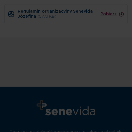
Regulamin organizacyjny Senevida
Pobierz
Józefina
(577,1 KB)
Prowadzi działalność gospodarczą w zakresie placówki