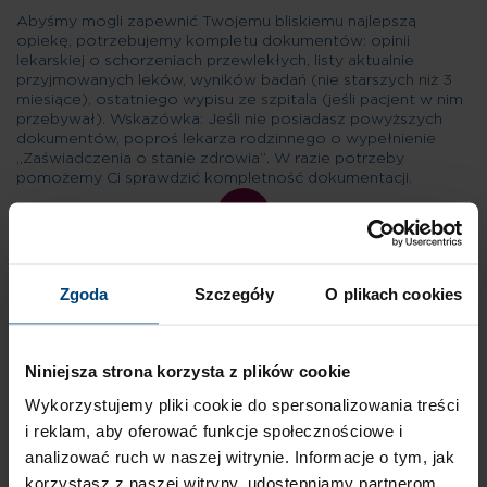
Abyśmy mogli zapewnić Twojemu bliskiemu najlepszą
opiekę, potrzebujemy kompletu dokumentów: opinii
lekarskiej o schorzeniach przewlekłych, listy aktualnie
przyjmowanych leków, wyników badań (nie starszych niż 3
miesiące), ostatniego wypisu ze szpitala (jeśli pacjent w nim
przebywał). Wskazówka: Jeśli nie posiadasz powyższych
dokumentów, poproś lekarza rodzinnego o wypełnienie
„Zaświadczenia o stanie zdrowia”. W razie potrzeby
pomożemy Ci sprawdzić kompletność dokumentacji.
02
Zgoda
Szczegóły
O plikach cookies
Niniejsza strona korzysta z plików cookie
KROK II
Wykorzystujemy pliki cookie do spersonalizowania treści
i reklam, aby oferować funkcje społecznościowe i
analizować ruch w naszej witrynie. Informacje o tym, jak
Nasz zespół medyczny analizuje dokumentację, aby upewnić
korzystasz z naszej witryny, udostępniamy partnerom