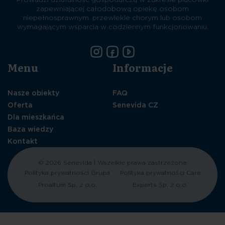
zapewniającej całodobową opiekę osobom
niepełnosprawnym, przewlekle chorym lub osobom
wymagającym wsparcia w codziennym funkcjonowaniu.
Menu
Informacje
Nasze obiekty
FAQ
Oferta
Senevida CZ
Dla mieszkańca
Baza wiedzy
Kontakt
© 2026 Senevida | Wszelkie prawa zastrzeżone
Polityka prywatności Grupa
Polityka prywatności Care
Proaltum Sp. z o.o.
Experts Sp. z o.o.