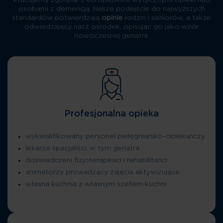
Pracujemy zgodnie z europejskimi wytycznymi opieki nad
osobami z demencją. Nasze podejście do najwyższych
standardów potwierdzają
opinie
rodzin i seniorów, a także
odwiedzający nasz ośrodek, opisując go jako wzór
nowoczesnej geriatrii.
Profesjonalna opieka
wykwalifikowany personel pielęgniarsko-opiekuńczy
lekarze specjaliści, w tym geriatra
doświadczeni fizjoterapeuci i rehabilitanci
animatorzy prowadzący zajęcia aktywizujące
własna kuchnia z własnym szefem kuchni