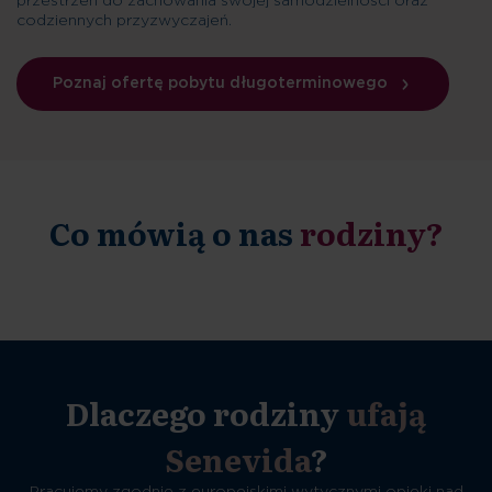
przestrzeń do zachowania swojej samodzielności oraz
codziennych przyzwyczajeń.
Poznaj ofertę pobytu długoterminowego
Co mówią o nas
rodziny?
Dlaczego rodziny
ufają
Senevida
?