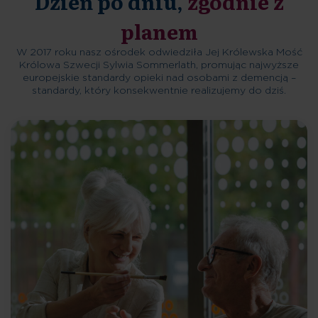
Dzień po dniu,
zgodnie z
planem
W 2017 roku nasz ośrodek odwiedziła Jej Królewska Mość
Królowa Szwecji Sylwia Sommerlath, promując najwyższe
europejskie standardy opieki nad osobami z demencją –
standardy, który konsekwentnie realizujemy do dziś.