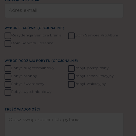
TWÓJ ADRES E-MAIL*
WYBÓR PLACÓWKI (OPCJONALNIE)
Rezydencja Seniora Erania
Dom Seniora ProAltum
Dom Seniora Józefina
WYBÓR RODZAJU POBYTU (OPCJONALNIE)
Pobyt długoterminowy
Pobyt poszpitalny
Pobyt próbny
Pobyt rehabilitacyjny
Jesteśmy do Twojej dyspozycji
Pobyt świąteczny
Pobyt wakacyjny
Pobyt wytchnieniowy
TREŚĆ WIADOMOŚCI