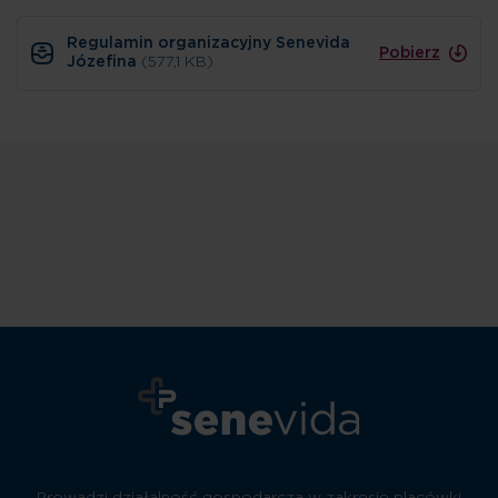
Regulamin organizacyjny Senevida
Pobierz
Józefina
(577,1 KB)
Prowadzi działalność gospodarczą w zakresie placówki