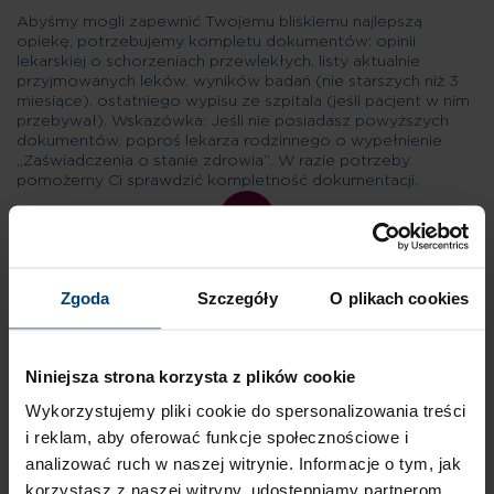
Abyśmy mogli zapewnić Twojemu bliskiemu najlepszą
opiekę, potrzebujemy kompletu dokumentów: opinii
lekarskiej o schorzeniach przewlekłych, listy aktualnie
przyjmowanych leków, wyników badań (nie starszych niż 3
miesiące), ostatniego wypisu ze szpitala (jeśli pacjent w nim
przebywał). Wskazówka: Jeśli nie posiadasz powyższych
dokumentów, poproś lekarza rodzinnego o wypełnienie
„Zaświadczenia o stanie zdrowia”. W razie potrzeby
pomożemy Ci sprawdzić kompletność dokumentacji.
02
Zgoda
Szczegóły
O plikach cookies
Niniejsza strona korzysta z plików cookie
KROK II
Wykorzystujemy pliki cookie do spersonalizowania treści
i reklam, aby oferować funkcje społecznościowe i
analizować ruch w naszej witrynie. Informacje o tym, jak
Nasz zespół medyczny analizuje dokumentację, aby upewnić
korzystasz z naszej witryny, udostępniamy partnerom