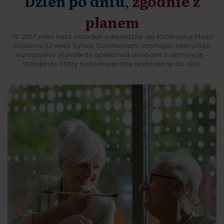
Dzień po dniu,
zgodnie z
planem
W 2017 roku nasz ośrodek odwiedziła Jej Królewska Mość
Królowa Szwecji Sylwia Sommerlath, promując najwyższe
europejskie standardy opieki nad osobami z demencją –
standardy, który konsekwentnie realizujemy do dziś.