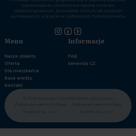
zapewniającej całodobową opiekę osobom
niepełnosprawnym, przewlekle chorym lub osobom
wymagającym wsparcia w codziennym funkcjonowaniu.
Menu
Informacje
Nasze obiekty
FAQ
Oferta
Senevida CZ
Dla mieszkańca
Baza wiedzy
Kontakt
© 2026 Senevida | Wszelkie prawa zastrzeżone
Polityka prywatności Grupa
Polityka prywatności Care
Proaltum Sp. z o.o.
Experts Sp. z o.o.