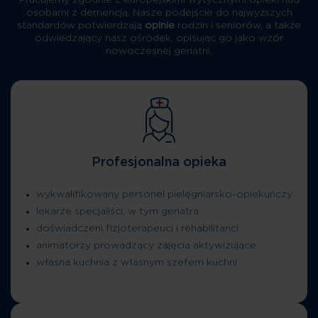
Pracujemy zgodnie z europejskimi wytycznymi opieki nad
osobami z demencją. Nasze podejście do najwyższych
standardów potwierdzają
opinie
rodzin i seniorów, a także
odwiedzający nasz ośrodek, opisując go jako wzór
nowoczesnej geriatrii.
Profesjonalna opieka
wykwalifikowany personel pielęgniarsko-opiekuńczy
lekarze specjaliści, w tym geriatra
doświadczeni fizjoterapeuci i rehabilitanci
animatorzy prowadzący zajęcia aktywizujące
własna kuchnia z własnym szefem kuchni