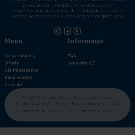
zapewniającej całodobową opiekę osobom
niepełnosprawnym, przewlekle chorym lub osobom
wymagającym wsparcia w codziennym funkcjonowaniu.
Menu
Informacje
Nasze obiekty
FAQ
Oferta
Senevida CZ
Dla mieszkańca
Baza wiedzy
Kontakt
© 2026 Senevida | Wszelkie prawa zastrzeżone
Polityka prywatności Grupa
Polityka prywatności Care
Proaltum Sp. z o.o.
Experts Sp. z o.o.