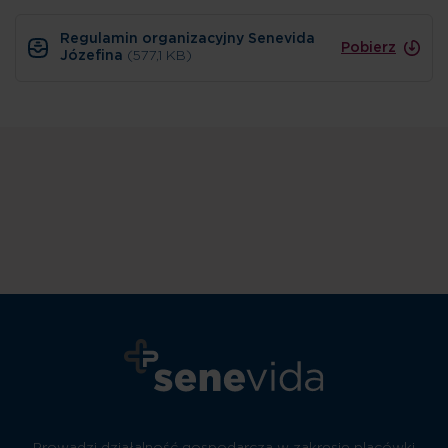
Regulamin organizacyjny Senevida
Pobierz
Józefina
(577,1 KB)
Prowadzi działalność gospodarczą w zakresie placówki