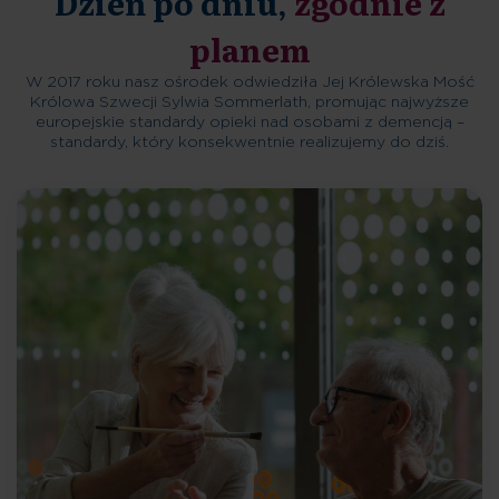
Dzień po dniu,
zgodnie z
planem
W 2017 roku nasz ośrodek odwiedziła Jej Królewska Mość
Królowa Szwecji Sylwia Sommerlath, promując najwyższe
europejskie standardy opieki nad osobami z demencją –
standardy, który konsekwentnie realizujemy do dziś.