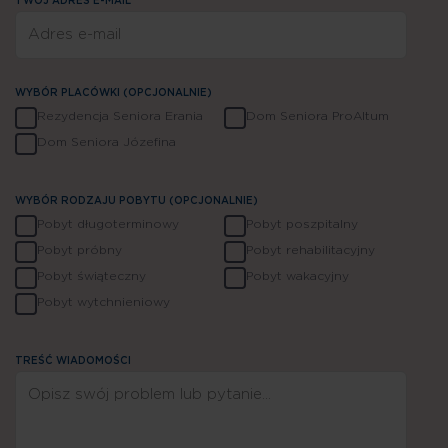
TWÓJ ADRES E-MAIL*
WYBÓR PLACÓWKI (OPCJONALNIE)
Rezydencja Seniora Erania
Dom Seniora ProAltum
Dom Seniora Józefina
WYBÓR RODZAJU POBYTU (OPCJONALNIE)
Pobyt długoterminowy
Pobyt poszpitalny
Pobyt próbny
Pobyt rehabilitacyjny
Jesteśmy do Twojej dyspozycji
Pobyt świąteczny
Pobyt wakacyjny
Pobyt wytchnieniowy
TREŚĆ WIADOMOŚCI