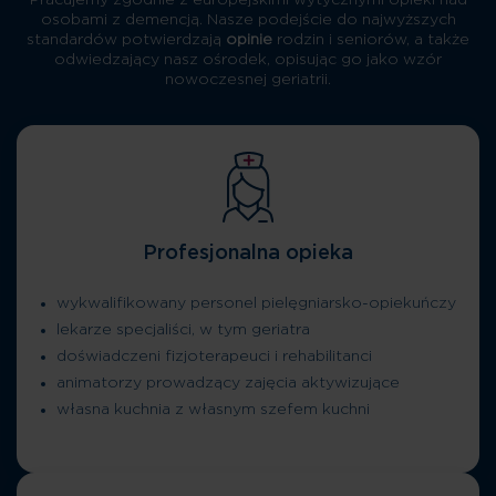
Pracujemy zgodnie z europejskimi wytycznymi opieki nad
osobami z demencją. Nasze podejście do najwyższych
standardów potwierdzają
opinie
rodzin i seniorów, a także
odwiedzający nasz ośrodek, opisując go jako wzór
nowoczesnej geriatrii.
Profesjonalna opieka
wykwalifikowany personel pielęgniarsko-opiekuńczy
lekarze specjaliści, w tym geriatra
doświadczeni fizjoterapeuci i rehabilitanci
animatorzy prowadzący zajęcia aktywizujące
własna kuchnia z własnym szefem kuchni