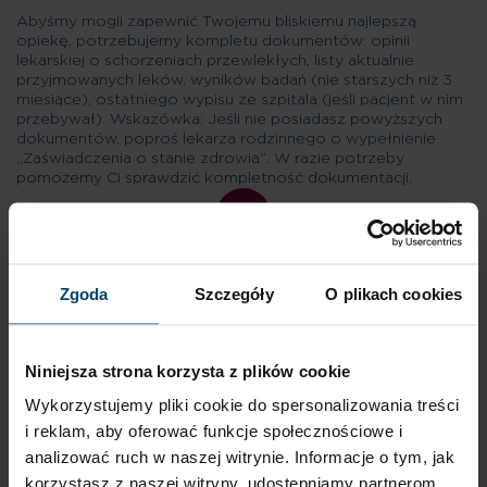
Abyśmy mogli zapewnić Twojemu bliskiemu najlepszą
opiekę, potrzebujemy kompletu dokumentów: opinii
lekarskiej o schorzeniach przewlekłych, listy aktualnie
przyjmowanych leków, wyników badań (nie starszych niż 3
miesiące), ostatniego wypisu ze szpitala (jeśli pacjent w nim
przebywał). Wskazówka: Jeśli nie posiadasz powyższych
dokumentów, poproś lekarza rodzinnego o wypełnienie
„Zaświadczenia o stanie zdrowia”. W razie potrzeby
pomożemy Ci sprawdzić kompletność dokumentacji.
02
Zgoda
Szczegóły
O plikach cookies
Niniejsza strona korzysta z plików cookie
KROK II
Wykorzystujemy pliki cookie do spersonalizowania treści
i reklam, aby oferować funkcje społecznościowe i
analizować ruch w naszej witrynie. Informacje o tym, jak
Nasz zespół medyczny analizuje dokumentację, aby upewnić
korzystasz z naszej witryny, udostępniamy partnerom