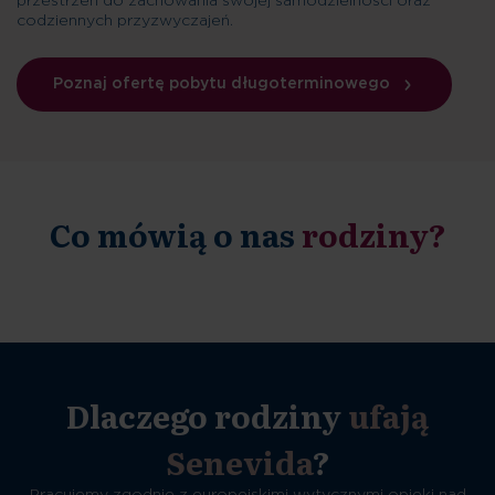
przestrzeń do zachowania swojej samodzielności oraz
codziennych przyzwyczajeń.
Poznaj ofertę pobytu długoterminowego
Co mówią o nas
rodziny?
Dlaczego rodziny
ufają
Senevida
?