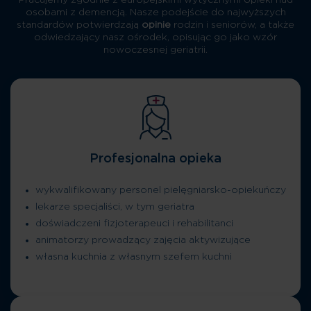
Pracujemy zgodnie z europejskimi wytycznymi opieki nad
osobami z demencją. Nasze podejście do najwyższych
standardów potwierdzają
opinie
rodzin i seniorów, a także
odwiedzający nasz ośrodek, opisując go jako wzór
nowoczesnej geriatrii.
Profesjonalna opieka
wykwalifikowany personel pielęgniarsko-opiekuńczy
lekarze specjaliści, w tym geriatra
doświadczeni fizjoterapeuci i rehabilitanci
animatorzy prowadzący zajęcia aktywizujące
własna kuchnia z własnym szefem kuchni