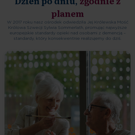
Dzień po dniu,
zgodnie z
planem
W 2017 roku nasz ośrodek odwiedziła Jej Królewska Mość
Królowa Szwecji Sylwia Sommerlath, promując najwyższe
europejskie standardy opieki nad osobami z demencją –
standardy, który konsekwentnie realizujemy do dziś.