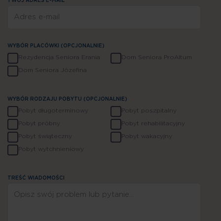
TWÓJ ADRES E-MAIL*
WYBÓR PLACÓWKI (OPCJONALNIE)
Rezydencja Seniora Erania
Dom Seniora ProAltum
Dom Seniora Józefina
WYBÓR RODZAJU POBYTU (OPCJONALNIE)
Pobyt długoterminowy
Pobyt poszpitalny
Pobyt próbny
Pobyt rehabilitacyjny
Jesteśmy do Twojej dyspozycji
Pobyt świąteczny
Pobyt wakacyjny
Pobyt wytchnieniowy
TREŚĆ WIADOMOŚCI