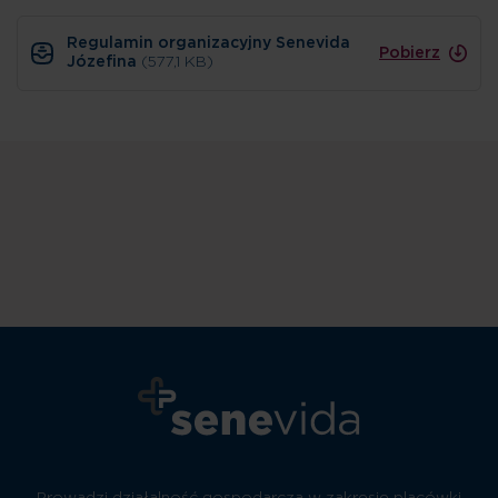
Regulamin organizacyjny Senevida
Pobierz
Józefina
(577,1 KB)
Prowadzi działalność gospodarczą w zakresie placówki