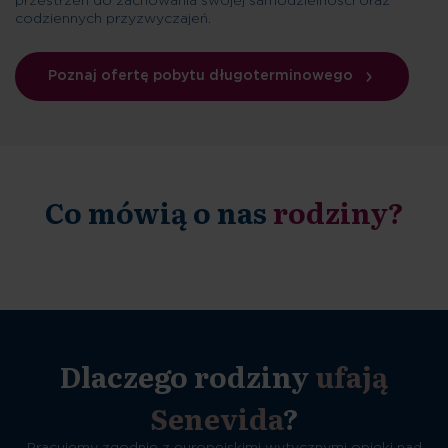
przestrzeń do zachowania swojej samodzielności oraz
codziennych przyzwyczajeń.
Poznaj ofertę pobytu długoterminowego
Co mówią o nas
rodziny?
Dlaczego rodziny
ufają
Senevida
?