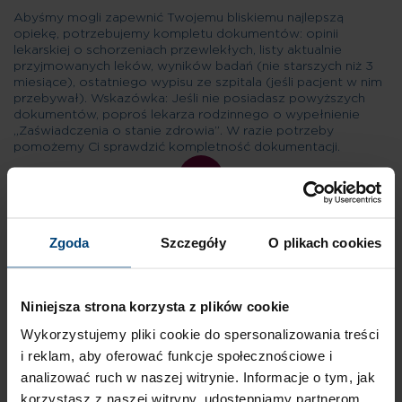
Abyśmy mogli zapewnić Twojemu bliskiemu najlepszą
opiekę, potrzebujemy kompletu dokumentów: opinii
lekarskiej o schorzeniach przewlekłych, listy aktualnie
przyjmowanych leków, wyników badań (nie starszych niż 3
miesiące), ostatniego wypisu ze szpitala (jeśli pacjent w nim
przebywał). Wskazówka: Jeśli nie posiadasz powyższych
dokumentów, poproś lekarza rodzinnego o wypełnienie
„Zaświadczenia o stanie zdrowia”. W razie potrzeby
pomożemy Ci sprawdzić kompletność dokumentacji.
02
Zgoda
Szczegóły
O plikach cookies
Niniejsza strona korzysta z plików cookie
KROK II
Wykorzystujemy pliki cookie do spersonalizowania treści
i reklam, aby oferować funkcje społecznościowe i
analizować ruch w naszej witrynie. Informacje o tym, jak
Nasz zespół medyczny analizuje dokumentację, aby upewnić
korzystasz z naszej witryny, udostępniamy partnerom