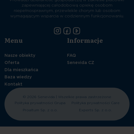
zapewniającej całodobową opiekę osobom
niepełnosprawnym, przewlekle chorym lub osobom
wymagającym wsparcia w codziennym funkcjonowaniu.
Menu
Informacje
Nasze obiekty
FAQ
Oferta
Senevida CZ
Dla mieszkańca
Baza wiedzy
Kontakt
© 2026 Senevida | Wszelkie prawa zastrzeżone
Polityka prywatności Grupa
Polityka prywatności Care
Proaltum Sp. z o.o.
Experts Sp. z o.o.