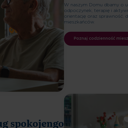
W naszym Domu dbamy o upo
odpoczynek, terapię i aktyw
orientację oraz sprawność, 
mieszkańców.
Poznaj codzienność mies
ug spokojengo