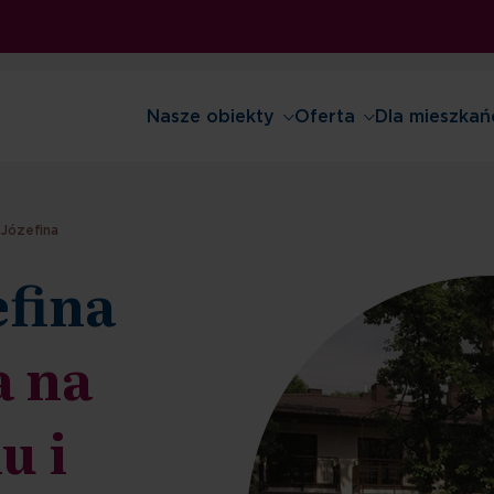
Nasze obiekty
Oferta
Dla mieszkań
Józefina
efina
a na
u i