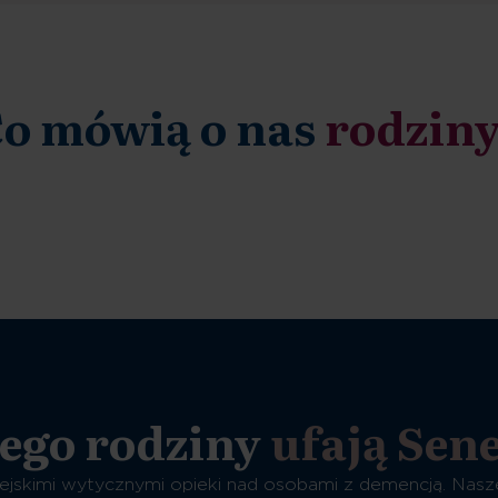
o mówią o nas
rodzin
ego rodziny
ufają Sen
ejskimi wytycznymi opieki nad osobami z demencją. Nasz