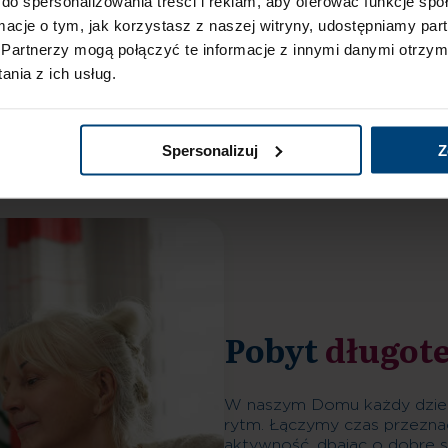
do spersonalizowania treści i reklam, aby oferować funkcje sp
Rodzaje
pobytów
ormacje o tym, jak korzystasz z naszej witryny, udostępniamy p
Partnerzy mogą połączyć te informacje z innymi danymi otrzym
nia z ich usług.
Wytchnieniowy
Poszpitalny
Próbny
Rehabilitac
Spersonalizuj
Z
Pobyt
długot
W naszym Domu każdy dzień
rytm. Łączymy czas przezna
aktywność, dbając o dobre