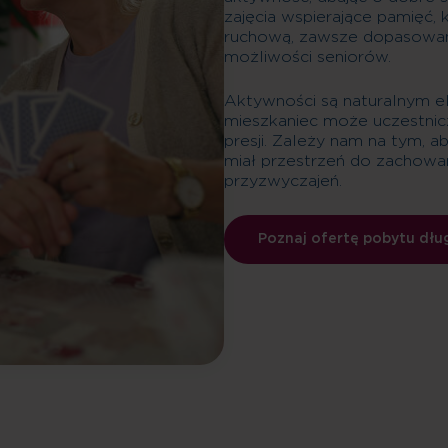
zajęcia wspierające pamięć, 
ruchową, zawsze dopasowane
możliwości seniorów.
Aktywności są naturalnym e
mieszkaniec może uczestnic
presji. Zależy nam na tym, a
miał przestrzeń do zachowan
przyzwyczajeń.
Poznaj ofertę pobytu dł