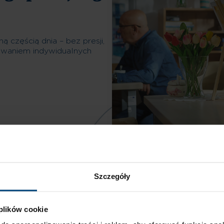
 częścią dnia – bez presji,
owaniem indywidualnych
Szczegóły
 plików cookie