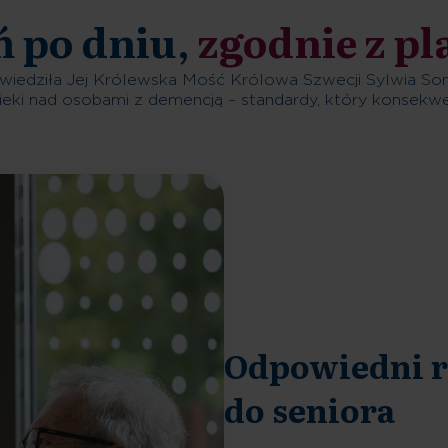
ń po dniu,
zgodnie z p
wiedziła Jej Królewska Mość Królowa Szwecji Sylwia So
ieki nad osobami z demencją – standardy, który konsekwen
Odpowiedni r
do seniora