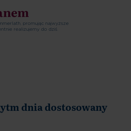
lanem
mmerlath, promując najwyższe
tnie realizujemy do dziś.
ytm dnia dostosowany