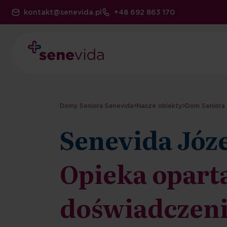
kontakt@senevida.pl
+48 692 863 170
Domy Seniora Senevida
>
Nasze obiekty
>
Dom Seniora 
Senevida Józ
Opieka opart
doświadczeni