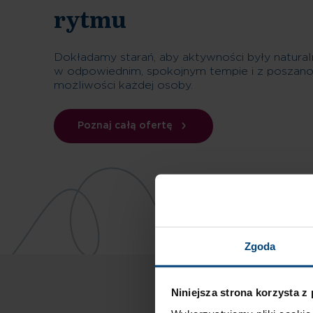
rytmu
Dokładamy starań, aby aktywności były naturalną
w odpowiednim, spokojnym tempie i z poszan
możliwości każdej osoby.
Poznaj całą ofertę
Zgoda
Niniejsza strona korzysta z