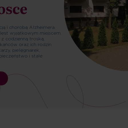
osce
ją i chorobą Alzheimera.
 Jest wyjątkowym miejscem,
 z codzienną troską,
kańców oraz ich rodzin.
rzy, pielęgniarek,
pieczeństwo i stałe