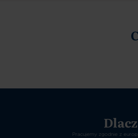
C
Dlacz
Pracujemy zgodnie z europ