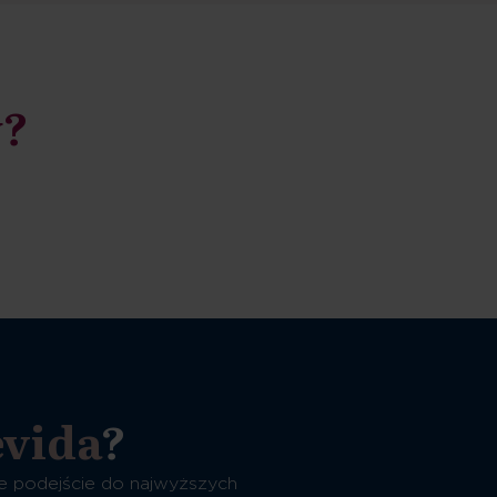
y?
evida
?
e podejście do najwyższych