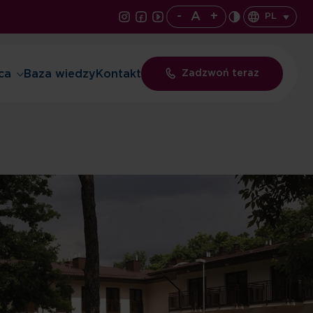
-
A
+
PL
ca
Baza wiedzy
Kontakt
Zadzwoń teraz