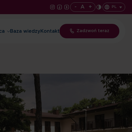
-
A
+
PL
ca
Baza wiedzy
Kontakt
Zadzwoń teraz