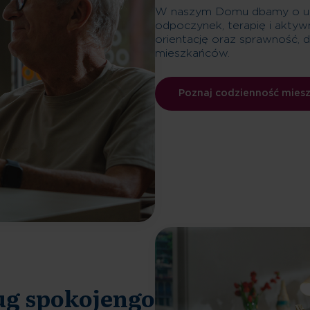
W naszym Domu dbamy o upo
odpoczynek, terapię i aktyw
orientację oraz sprawność, 
mieszkańców.
Poznaj codzienność mies
ug spokojengo