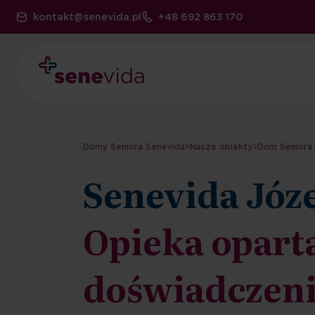
kontakt@senevida.pl
+48 692 863 170
Domy Seniora Senevida
>
Nasze obiekty
>
Dom Seniora 
Senevida Józ
Opieka opart
doświadczeni