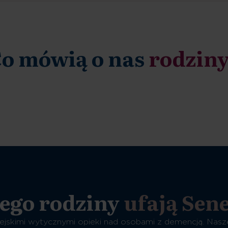
o mówią o nas
rodzin
ego rodziny
ufają Sen
ejskimi wytycznymi opieki nad osobami z demencją. Nasz