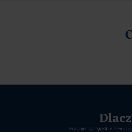
C
Dlacz
Pracujemy zgodnie z europ