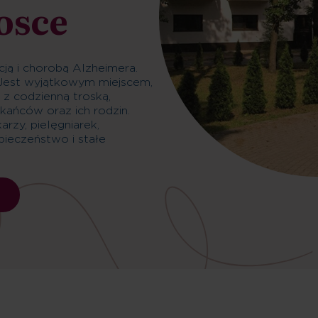
osce
ją i chorobą Alzheimera.
 Jest wyjątkowym miejscem,
 z codzienną troską,
kańców oraz ich rodzin.
rzy, pielęgniarek,
pieczeństwo i stałe