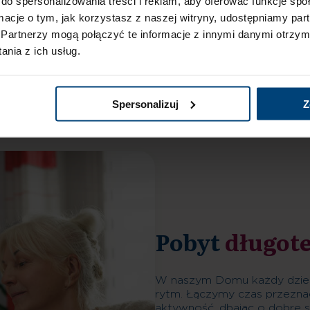
do spersonalizowania treści i reklam, aby oferować funkcje sp
Rodzaje
pobytów
ormacje o tym, jak korzystasz z naszej witryny, udostępniamy p
Partnerzy mogą połączyć te informacje z innymi danymi otrzym
nia z ich usług.
Wytchnieniowy
Poszpitalny
Próbny
Rehabilitac
Spersonalizuj
Z
Pobyt
długot
W naszym Domu każdy dzień
rytm. Łączymy czas przezna
aktywność, dbając o dobre