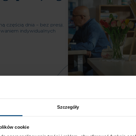
 częścią dnia – bez presji,
owaniem indywidualnych
Szczegóły
 plików cookie