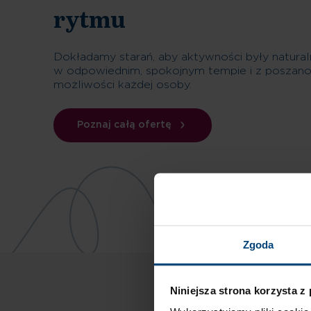
rytmu
Dokładamy starań, aby aktywności były naturalną
w odpowiednim, spokojnym tempie i z poszan
możliwości każdej osoby.
Poznaj całą ofertę
Zgoda
Niniejsza strona korzysta z