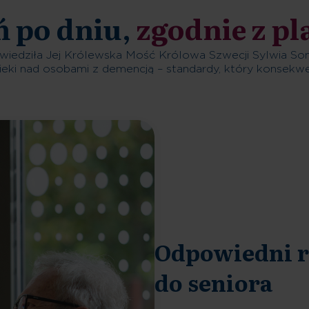
ń po dniu,
zgodnie z p
wiedziła Jej Królewska Mość Królowa Szwecji Sylwia So
ieki nad osobami z demencją – standardy, który konsekwen
Odpowiedni r
do seniora