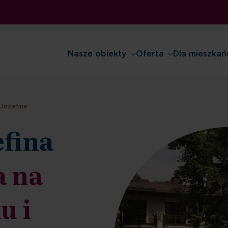
Nasze obiekty
Oferta
Dla mieszkań
Józefina
efina
a na
u i