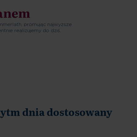
lanem
mmerlath, promując najwyższe
tnie realizujemy do dziś.
ytm dnia dostosowany