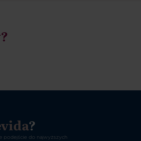
y?
evida
?
e podejście do najwyższych