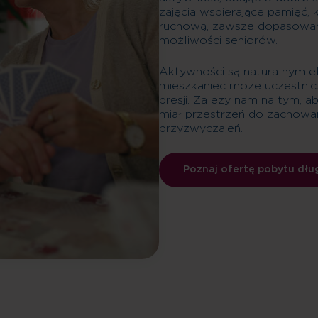
zajęcia wspierające pamięć, 
ruchową, zawsze dopasowane
możliwości seniorów.
Aktywności są naturalnym e
mieszkaniec może uczestnic
presji. Zależy nam na tym, a
miał przestrzeń do zachowan
przyzwyczajeń.
Poznaj ofertę pobytu dł