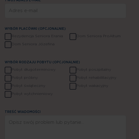
TWÓJ ADRES E-MAIL*
WYBÓR PLACÓWKI (OPCJONALNIE)
Rezydencja Seniora Erania
Dom Seniora ProAltum
Dom Seniora Józefina
WYBÓR RODZAJU POBYTU (OPCJONALNIE)
Pobyt długoterminowy
Pobyt poszpitalny
Pobyt próbny
Pobyt rehabilitacyjny
Jesteśmy do Twojej dyspozycji
Pobyt świąteczny
Pobyt wakacyjny
Pobyt wytchnieniowy
TREŚĆ WIADOMOŚCI