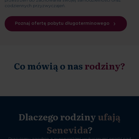
przestrzeń do zachowania swojej samodzielności oraz
codziennych przyzwyczajeń.
Poznaj ofertę pobytu długoterminowego
Co mówią o nas
rodziny?
Dlaczego rodziny
ufają
Senevida
?