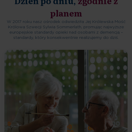
Dzień po dniu,
zgodnie z
planem
W 2017 roku nasz ośrodek odwiedziła Jej Królewska Mość
Królowa Szwecji Sylwia Sommerlath, promując najwyższe
europejskie standardy opieki nad osobami z demencją –
standardy, który konsekwentnie realizujemy do dziś.