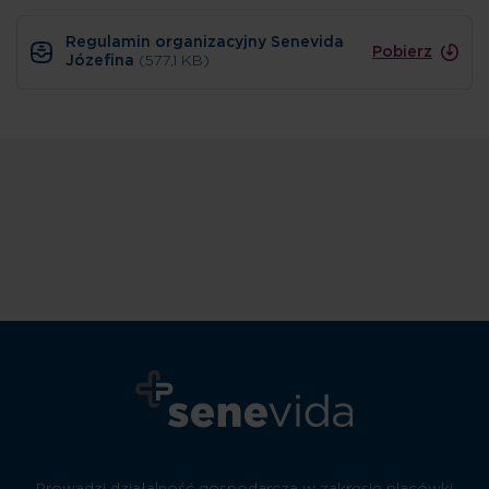
Regulamin organizacyjny Senevida
Pobierz
Józefina
(577,1 KB)
Prowadzi działalność gospodarczą w zakresie placówki