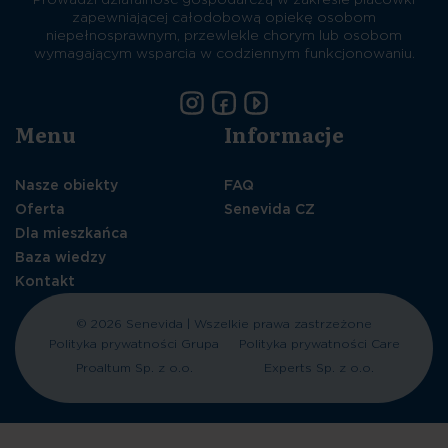
zapewniającej całodobową opiekę osobom
niepełnosprawnym, przewlekle chorym lub osobom
wymagającym wsparcia w codziennym funkcjonowaniu.
Menu
Informacje
Nasze obiekty
FAQ
Oferta
Senevida CZ
Dla mieszkańca
Baza wiedzy
Kontakt
© 2026 Senevida | Wszelkie prawa zastrzeżone
Polityka prywatności Grupa
Polityka prywatności Care
Proaltum Sp. z o.o.
Experts Sp. z o.o.