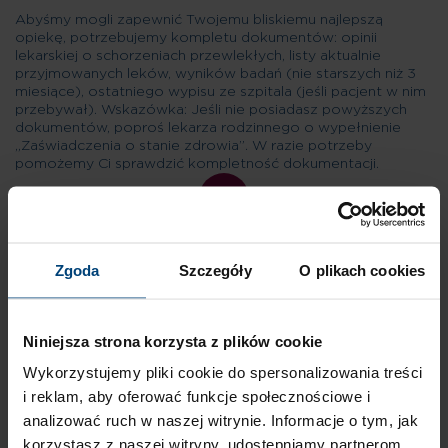
Abyśmy mogli zapewnić Twojemu bliskiemu najlepszą
opiekę, potrzebujemy kompletu dokumentów: opinii
lekarskiej o schorzeniach przewlekłych, listy aktualnie
przyjmowanych leków, wyników badań (nie starszych niż 3
miesiące), ostatniego wypisu ze szpitala (jeśli pacjent w nim
przebywał). Wskazówka: Jeśli nie posiadasz powyższych
dokumentów, poproś lekarza rodzinnego o wypełnienie
„Zaświadczenia o stanie zdrowia”. W razie potrzeby
pomożemy Ci sprawdzić kompletność dokumentacji.
02
Zgoda
Szczegóły
O plikach cookies
Niniejsza strona korzysta z plików cookie
KROK II
Wykorzystujemy pliki cookie do spersonalizowania treści
i reklam, aby oferować funkcje społecznościowe i
analizować ruch w naszej witrynie. Informacje o tym, jak
Nasz zespół medyczny analizuje dokumentację, aby upewnić
korzystasz z naszej witryny, udostępniamy partnerom