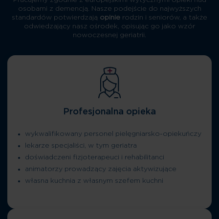
Pracujemy zgodnie z europejskimi wytycznymi opieki nad
osobami z demencją. Nasze podejście do najwyższych
standardów potwierdzają
opinie
rodzin i seniorów, a także
odwiedzający nasz ośrodek, opisując go jako wzór
nowoczesnej geriatrii.
Profesjonalna opieka
wykwalifikowany personel pielęgniarsko-opiekuńczy
lekarze specjaliści, w tym geriatra
doświadczeni fizjoterapeuci i rehabilitanci
animatorzy prowadzący zajęcia aktywizujące
własna kuchnia z własnym szefem kuchni