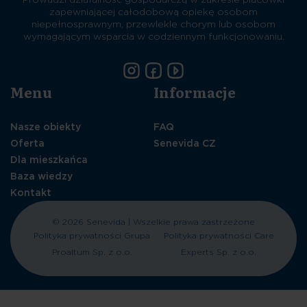
zapewniającej całodobową opiekę osobom
niepełnosprawnym, przewlekle chorym lub osobom
wymagającym wsparcia w codziennym funkcjonowaniu.
Menu
Informacje
Nasze obiekty
FAQ
Oferta
Senevida CZ
Dla mieszkańca
Baza wiedzy
Kontakt
© 2026 Senevida | Wszelkie prawa zastrzeżone
Polityka prywatności Grupa
Polityka prywatności Care
Proaltum Sp. z o.o.
Experts Sp. z o.o.