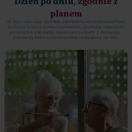
Dzień po dniu,
zgodnie z
planem
W 2017 roku nasz ośrodek odwiedziła Jej Królewska Mość
Królowa Szwecji Sylwia Sommerlath, promując najwyższe
europejskie standardy opieki nad osobami z demencją –
standardy, który konsekwentnie realizujemy do dziś.