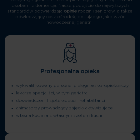
Pracujemy zgodnie z europejskimi wytycznymi opieki nad
osobami z demencją. Nasze podejście do najwyższych
standardów potwierdzają
opinie
rodzin i seniorów, a także
odwiedzający nasz ośrodek, opisując go jako wzór
nowoczesnej geriatrii.
Profesjonalna opieka
wykwalifikowany personel pielęgniarsko-opiekuńczy
lekarze specjaliści, w tym geriatra
doświadczeni fizjoterapeuci i rehabilitanci
animatorzy prowadzący zajęcia aktywizujące
własna kuchnia z własnym szefem kuchni