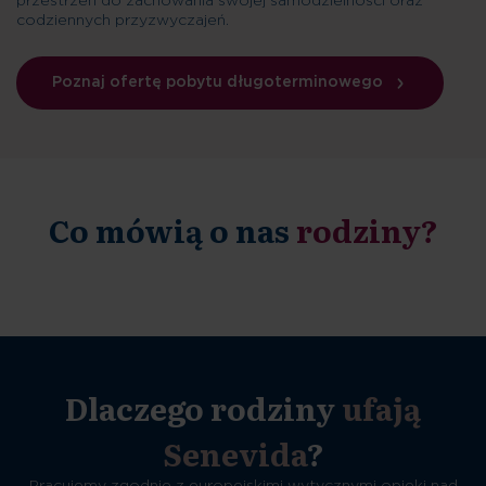
przestrzeń do zachowania swojej samodzielności oraz
codziennych przyzwyczajeń.
Poznaj ofertę pobytu długoterminowego
Co mówią o nas
rodziny?
Dlaczego rodziny
ufają
Senevida
?