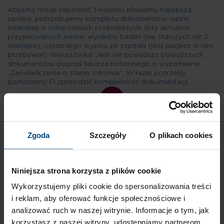
Abyśmy mogli zapewnić Twojemu bliskiemu najlepszą
opiekę, potrzebujemy kompletu dokumentów: opinii
lekarskiej o schorzeniach przewlekłych, listy aktualnie
przyjmowanych leków, wyników badań (nie starszych niż 3
miesiące), ostatniego wypisu ze szpitala (jeśli pacjent w nim
przebywał). Wskazówka: Jeśli nie posiadasz powyższych
dokumentów, poproś lekarza rodzinnego o wypełnienie
„Zaświadczenia o stanie zdrowia”. W razie potrzeby
pomożemy Ci sprawdzić kompletność dokumentacji.
02
Zgoda
Szczegóły
O plikach cookies
Niniejsza strona korzysta z plików cookie
KROK II
Wykorzystujemy pliki cookie do spersonalizowania treści
i reklam, aby oferować funkcje społecznościowe i
analizować ruch w naszej witrynie. Informacje o tym, jak
Nasz zespół medyczny analizuje dokumentację, aby upewnić
korzystasz z naszej witryny, udostępniamy partnerom