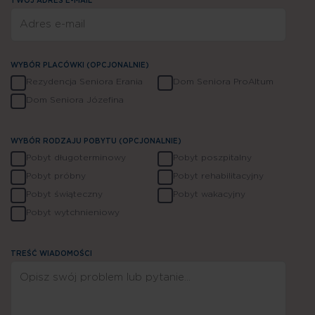
TWÓJ ADRES E-MAIL*
WYBÓR PLACÓWKI (OPCJONALNIE)
Rezydencja Seniora Erania
Dom Seniora ProAltum
Dom Seniora Józefina
WYBÓR RODZAJU POBYTU (OPCJONALNIE)
Pobyt długoterminowy
Pobyt poszpitalny
Pobyt próbny
Pobyt rehabilitacyjny
Jesteśmy do Twojej dyspozycji
Pobyt świąteczny
Pobyt wakacyjny
Pobyt wytchnieniowy
TREŚĆ WIADOMOŚCI